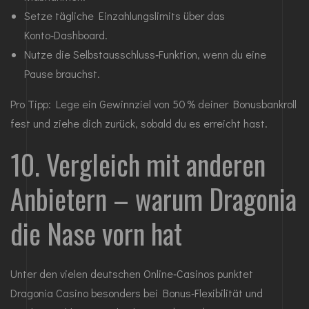
Setze tägliche Einzahlungslimits über das
Konto‑Dashboard.
Nutze die Selbstausschluss‑Funktion, wenn du eine
Pause brauchst.
Pro Tipp: Lege ein Gewinnziel von 50 % deiner Bonusbankroll
fest und ziehe dich zurück, sobald du es erreicht hast.
10. Vergleich mit anderen
Anbietern – warum Dragonia
die Nase vorn hat
Unter den vielen deutschen Online‑Casinos punktet
Dragonia Casino besonders bei Bonus‑Flexibilität und