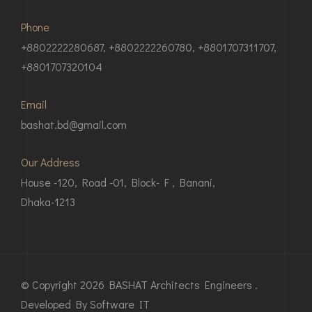
Phone
+8802222280687, +8802222260780, +8801707311707,
+8801707320104
Email
bashat.bd@gmail.com
Our Address
House -120, Road -01, Block- F , Banani,
Dhaka-1213
© Copyright 2026 BASHAT Architects Engineers .
Developed By
Software IT