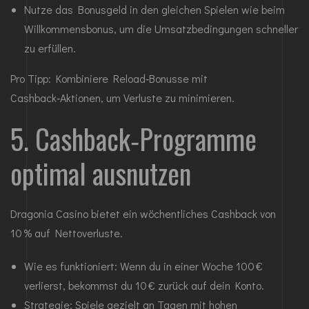
Nutze das Bonusgeld in den gleichen Spielen wie beim
Willkommensbonus, um die Umsatzbedingungen schneller
zu erfüllen.
Pro Tipp: Kombiniere Reload‑Bonusse mit
Cashback‑Aktionen, um Verluste zu minimieren.
5. Cashback‑Programme
optimal ausnutzen
Dragonia Casino bietet ein wöchentliches Cashback von
10 % auf Nettoverluste.
Wie es funktioniert: Wenn du in einer Woche 100 €
verlierst, bekommst du 10 € zurück auf dein Konto.
Strategie: Spiele gezielt an Tagen mit hohen