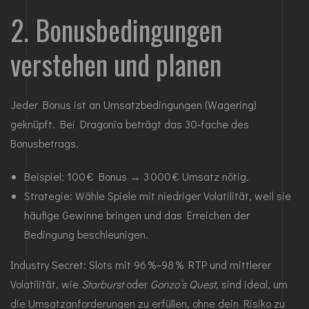
2. Bonusbedingungen
verstehen und planen
Jeder Bonus ist an Umsatzbedingungen (Wagering)
geknüpft. Bei Dragonia beträgt das 30‑fache des
Bonusbetrags.
Beispiel: 100 € Bonus → 3 000 € Umsatz nötig.
Strategie: Wähle Spiele mit niedriger Volatilität, weil sie
häufige Gewinne bringen und das Erreichen der
Bedingung beschleunigen.
Industry Secret: Slots mit 96 %–98 % RTP und mittlerer
Volatilität, wie
Starburst
oder
Gonzo’s Quest
, sind ideal, um
die Umsatzanforderungen zu erfüllen, ohne dein Risiko zu