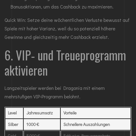
Bonusaktionen, um das Cashback zu maximieren.
Quick Win: Setze deine wöchentlichen Verluste bewusst auf
Spiele mit hoher Varianz, weil du so potenziell höhere
Gewinne und gleichzeitig mehr Cashback erzielst.
6. VIP‑ und Treueprogramm
aktivieren
Langzeitspieler werden bei Dragonia mit einem
mehrstufigen VIP‑Programm belohnt.
Level
Jahresumsatz
Vorteile
Silber
1 000 €
Schnellere Auszahlungen
Gold
5 000 €
Exklusive Bonusangebote