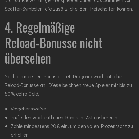
Scatter‑Symbolen, die zusätzliche Boni freischalten können.
4. Regelmäßige
Reload‑Bonusse nicht
übersehen
Nach dem ersten Bonus bietet Dragonia wöchentliche
Reload‑Bonusse an. Diese belohnen treue Spieler mit bis zu
50 % extra Geld.
Vorgehensweise:
Prüfe den wöchentlichen Bonus im Aktionsbereich.
Zahle mindestens 20 € ein, um den vollen Prozentsatz zu
erhalten.