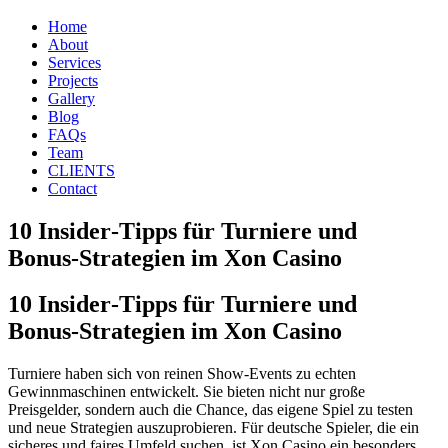
Home
About
Services
Projects
Gallery
Blog
FAQs
Team
CLIENTS
Contact
10 Insider‑Tipps für Turniere und
Bonus‑Strategien im Xon Casino
10 Insider‑Tipps für Turniere und
Bonus‑Strategien im Xon Casino
Turniere haben sich von reinen Show‑Events zu echten
Gewinnmaschinen entwickelt. Sie bieten nicht nur große
Preisgelder, sondern auch die Chance, das eigene Spiel zu testen
und neue Strategien auszuprobieren. Für deutsche Spieler, die ein
sicheres und faires Umfeld suchen, ist Xon Casino ein besonders